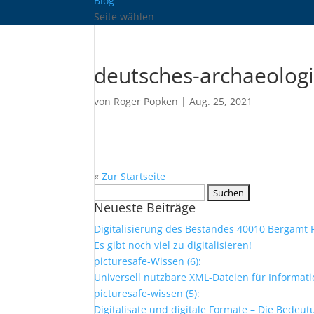
Blog
Seite wählen
deutsches-archaeologis
von
Roger Popken
|
Aug. 25, 2021
«
Zur Startseite
Suchen
Neueste Beiträge
nach:
Digitalisierung des Bestandes 40010 Bergamt 
Es gibt noch viel zu digitalisieren!
picturesafe-Wissen (6):
Universell nutzbare XML-Dateien für Informa
picturesafe-wissen (5):
Digitalisate und digitale Formate – Die Bedeu