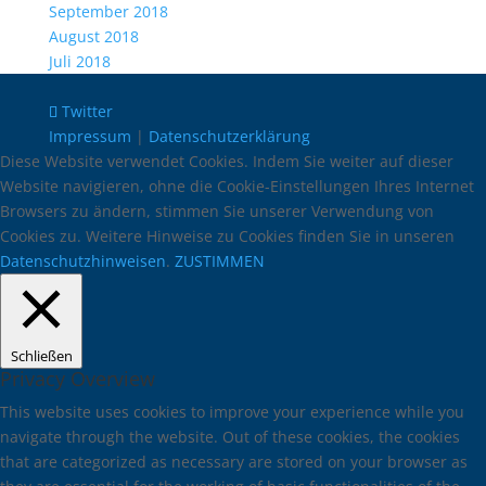
September 2018
August 2018
Juli 2018
Twitter
Impressum
|
Datenschutzerklärung
Diese Website verwendet Cookies. Indem Sie weiter auf dieser
Website navigieren, ohne die Cookie-Einstellungen Ihres Internet
Browsers zu ändern, stimmen Sie unserer Verwendung von
Cookies zu. Weitere Hinweise zu Cookies finden Sie in unseren
Datenschutzhinweisen
.
ZUSTIMMEN
Schließen
Privacy Overview
This website uses cookies to improve your experience while you
navigate through the website. Out of these cookies, the cookies
that are categorized as necessary are stored on your browser as