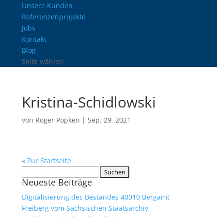
Unsere Kunden
Referenzenprojekte
Jobs
Kontakt
Blog
Seite wählen
Kristina-Schidlowski
von
Roger Popken
|
Sep. 29, 2021
«
Zur Startseite
Suchen
Neueste Beiträge
nach:
Digitalisierung des Bestandes 40010 Bergamt
Freiberg vom Sächsischen Staatsarchiv