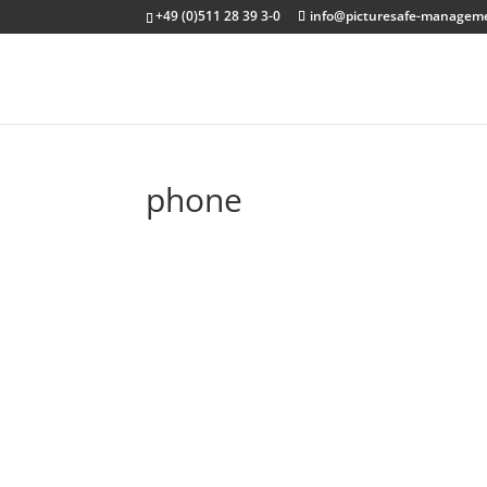
+49 (0)511 28 39 3-0
info@picturesafe-managem
phone