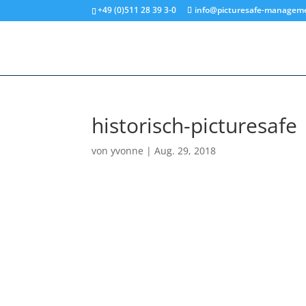
+49 (0)511 28 39 3-0
info@picturesafe-managem
historisch-picturesafe
von
yvonne
|
Aug. 29, 2018